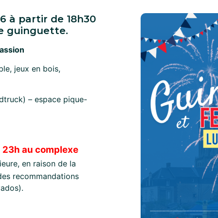
26 à partir de 18h30
e guinguette.
Passion
ble, jeux en bois,
odtruck) – espace pique-
u à 23h au complexe
ieure, en raison de la
t des recommandations
vados).