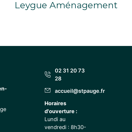
Leygue Aménagement
02 31 20 73
28
en-
accueil@stpauge.fr
Horaires
uge
d'ouverture :
Lundi au
vendredi : 8h30-