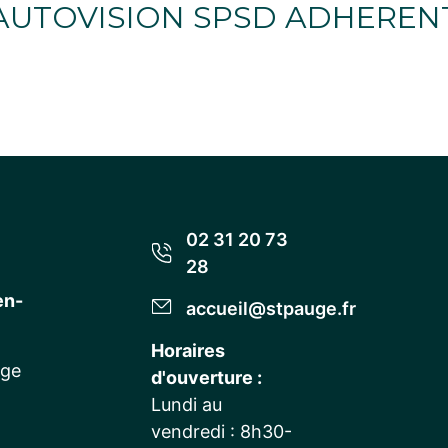
AUTOVISION SPSD ADHEREN
02 31 20 73
28
en-
accueil@stpauge.fr
Horaires
uge
d'ouverture :
Lundi au
vendredi : 8h30-