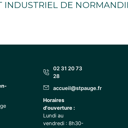
 INDUSTRIEL DE NORMANDIE 
02 31 20 73
28
en-
accueil@stpauge.fr
Horaires
uge
d'ouverture :
Lundi au
vendredi : 8h30-