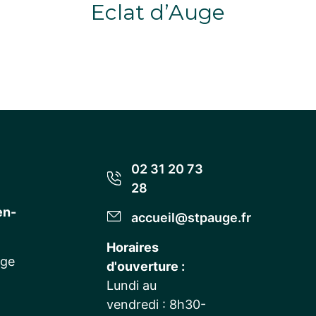
Eclat d’Auge
02 31 20 73
28
en-
accueil@stpauge.fr
Horaires
uge
d'ouverture :
Lundi au
vendredi : 8h30-