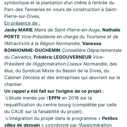
symbolique et la plantation d’un chêne à l’entrée du
Parc des Tanneries en cours de construction à Saint-
Pierre-sur-Dives.
En présence de :
Jacky MARIE
Maire de Saint-Pierre-en-Auge
,
Nathalie
PORTE
Vice-Présidente en charge du Tourisme et de
l’Attractivité à la Région Normandie
,
Vanessa
BONHOMME-DUCHEMIN
Conseillère Départementale
du Calvados
,
Frédéric LEGOUVERNEUR
Vice-
Président de l’Agglomération Lisieux Normandie
, des
élus, du Syndicat Mixte du Bassin de la Dives, du
Cabinet Zénobia et des entreprises qui œuvrent sur le
chantier.
Un rappel a été fait sur l’origine de ce projet :
-L’étude menée par l’
EPFN
en 2018 sur la
requalification du centre bourg (complétée par celle
du CAUE sur la faisabilité du projet).
-L’intégration du projet dans le programme «
Petites
villes de demain
» coordonné par l’Agglomération