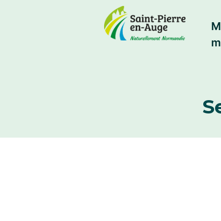
M
m
S