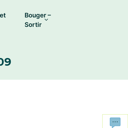
et
Bouger –
Sortir
09