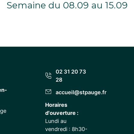
Semaine du 08.09 au 15.09
02 31 20 73
28
en-
accueil@stpauge.fr
Horaires
uge
d'ouverture :
Lundi au
vendredi : 8h30-