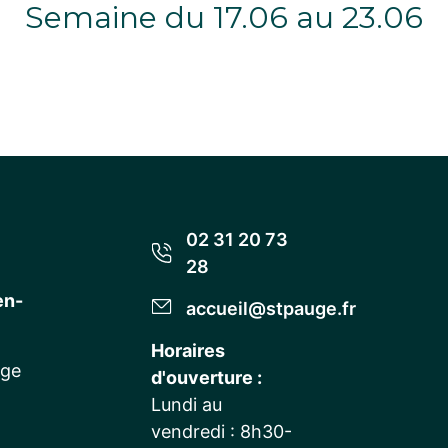
Semaine du 17.06 au 23.06
02 31 20 73
28
en-
accueil@stpauge.fr
Horaires
uge
d'ouverture :
Lundi au
vendredi : 8h30-