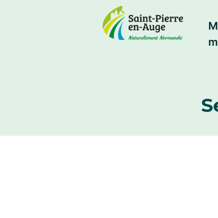
M
m
S