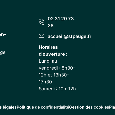
02 31 20 73
28
en-
accueil@stpauge.fr
Horaires
uge
d'ouverture :
Lundi au
vendredi : 8h30-
12h et 13h30-
17h30
Samedi : 10h-12h
 légales
Politique de confidentialité
Gestion des cookies
Pla