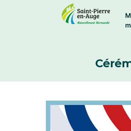
M
m
Cérémo